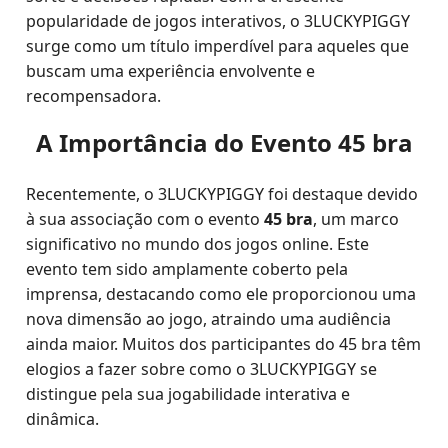
popularidade de jogos interativos, o 3LUCKYPIGGY
surge como um título imperdível para aqueles que
buscam uma experiência envolvente e
recompensadora.
A Importância do Evento 45 bra
Recentemente, o 3LUCKYPIGGY foi destaque devido
à sua associação com o evento
45 bra
, um marco
significativo no mundo dos jogos online. Este
evento tem sido amplamente coberto pela
imprensa, destacando como ele proporcionou uma
nova dimensão ao jogo, atraindo uma audiência
ainda maior. Muitos dos participantes do 45 bra têm
elogios a fazer sobre como o 3LUCKYPIGGY se
distingue pela sua jogabilidade interativa e
dinâmica.