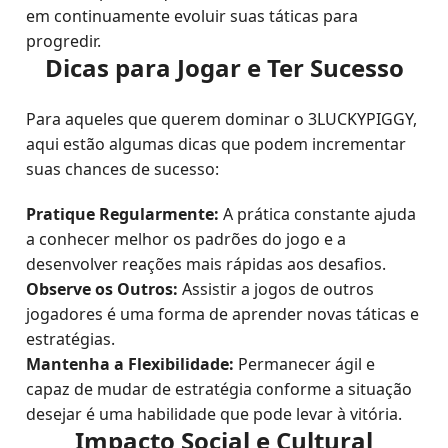
em continuamente evoluir suas táticas para
progredir.
Dicas para Jogar e Ter Sucesso
Para aqueles que querem dominar o 3LUCKYPIGGY,
aqui estão algumas dicas que podem incrementar
suas chances de sucesso:
Pratique Regularmente:
A prática constante ajuda
a conhecer melhor os padrões do jogo e a
desenvolver reações mais rápidas aos desafios.
Observe os Outros:
Assistir a jogos de outros
jogadores é uma forma de aprender novas táticas e
estratégias.
Mantenha a Flexibilidade:
Permanecer ágil e
capaz de mudar de estratégia conforme a situação
desejar é uma habilidade que pode levar à vitória.
Impacto Social e Cultural