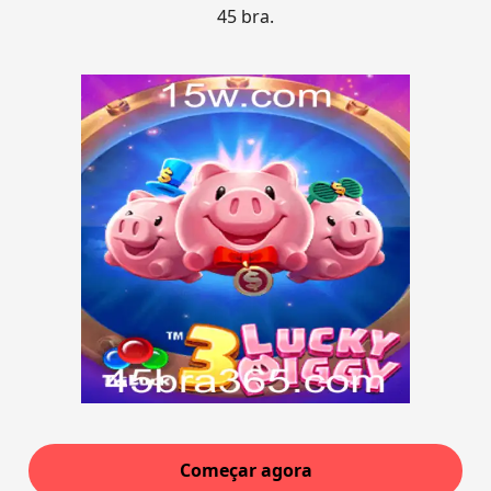
45 bra.
Começar agora