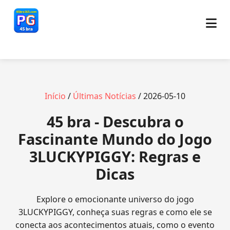
Início
/
Últimas Notícias
/ 2026-05-10
45 bra - Descubra o
Fascinante Mundo do Jogo
3LUCKYPIGGY: Regras e
Dicas
Explore o emocionante universo do jogo
3LUCKYPIGGY, conheça suas regras e como ele se
conecta aos acontecimentos atuais, como o evento