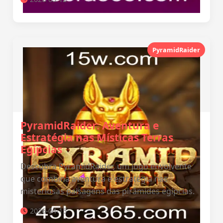
PyramidRaider
PyramidRaider: Aventura e
Estratégia nas Místicas Terras
Egípcias
Descubra PyramidRaider, um jogo envolvente
que combina aventura e estratégia nas
misteriosas paisagens das pirâmides egípcias.
2026-04-15