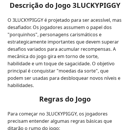
Descrição do Jogo 3LUCKYPIGGY
O 3LUCKYPIGGY é projetado para ser acessível, mas
desafiador. Os jogadores assumem o papel dos
"porquinhos", personagens carismáticos e
estrategicamente importantes que devem superar
desafios variados para acumular recompensas. A
mecânica do jogo gira em torno de sorte,
habilidade e um toque de sagacidade. O objetivo
principal é conquistar "moedas da sorte", que
podem ser usadas para desbloquear novos níveis e
habilidades.
Regras do Jogo
Para começar no 3LUCKYPIGGY, os jogadores
precisam entender algumas regras básicas que
ditarão o rumo do jogo: