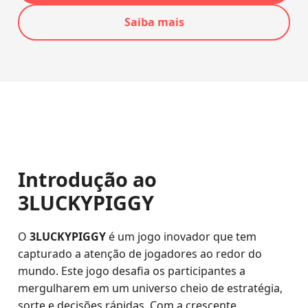
Saiba mais
Introdução ao
3LUCKYPIGGY
O
3LUCKYPIGGY
é um jogo inovador que tem
capturado a atenção de jogadores ao redor do
mundo. Este jogo desafia os participantes a
mergulharem em um universo cheio de estratégia,
sorte e decisões rápidas. Com a crescente