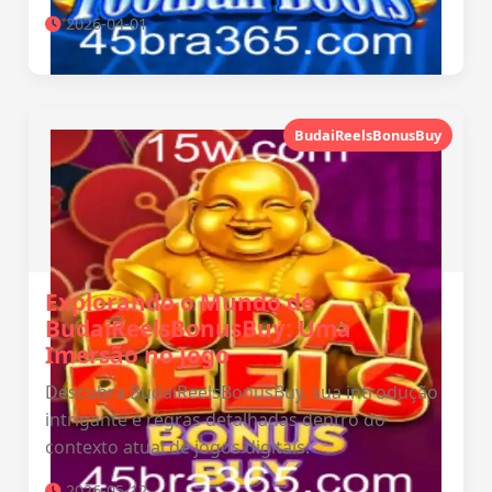
2026-04-01
BudaiReelsBonusBuy
Explorando o Mundo de
BudaiReelsBonusBuy: Uma
Imersão no Jogo
Descubra BudaiReelsBonusBuy, sua introdução
intrigante e regras detalhadas dentro do
contexto atual de jogos digitais.
2026-05-12