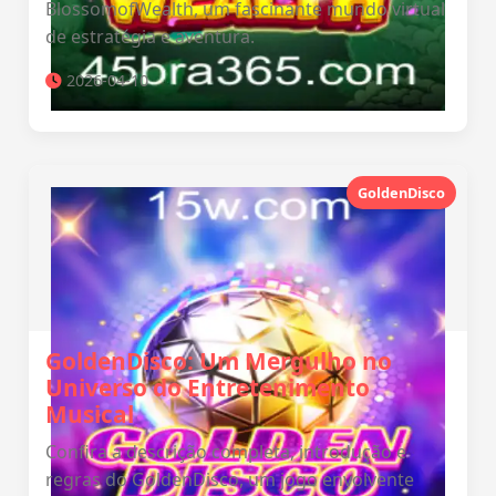
BlossomofWealth, um fascinante mundo virtual
de estratégia e aventura.
2026-04-10
GoldenDisco
GoldenDisco: Um Mergulho no
Universo do Entretenimento
Musical
Confira a descrição completa, introdução e
regras do GoldenDisco, um jogo envolvente