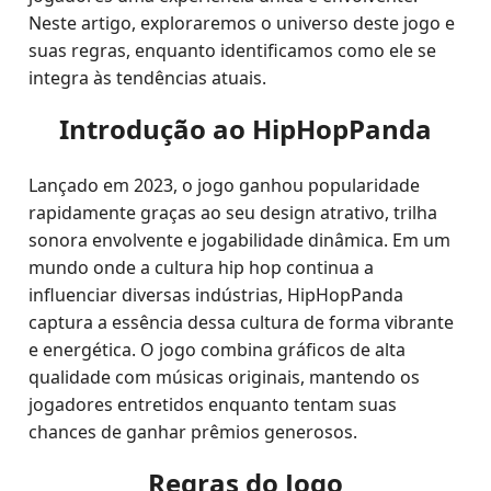
Neste artigo, exploraremos o universo deste jogo e
suas regras, enquanto identificamos como ele se
integra às tendências atuais.
Introdução ao HipHopPanda
Lançado em 2023, o jogo ganhou popularidade
rapidamente graças ao seu design atrativo, trilha
sonora envolvente e jogabilidade dinâmica. Em um
mundo onde a cultura hip hop continua a
influenciar diversas indústrias, HipHopPanda
captura a essência dessa cultura de forma vibrante
e energética. O jogo combina gráficos de alta
qualidade com músicas originais, mantendo os
jogadores entretidos enquanto tentam suas
chances de ganhar prêmios generosos.
Regras do Jogo