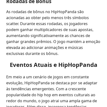
Rodadas de Bônus
As rodadas de bônus no HipHopPanda são
acionadas ao obter pelo menos três símbolos
scatter. Durante essas rodadas, os jogadores
podem ganhar multiplicadores de suas apostas,
aumentando significativamente as chances de
ganhar grandes prêmios. O jogo mantém a emoção
elevada ao adicionar animações e músicas
exclusivas durante os bônus.
Eventos Atuais e HipHopPanda
Em meio a um cenário de jogos em constante
evolução, HipHopPanda se destaca por se adaptar
às tendências emergentes. Com a crescente
popularidade do hip hop em eventos culturais ao
redor do mundo, o jogo atrai uma ampla gama de
jogadores. Além disso, incorpora tendências